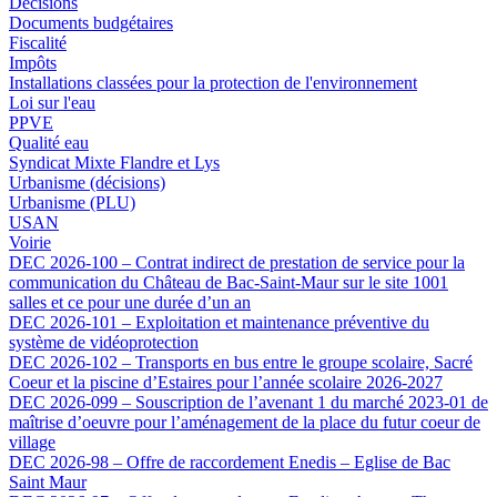
Décisions
Documents budgétaires
Fiscalité
Impôts
Installations classées pour la protection de l'environnement
Loi sur l'eau
PPVE
Qualité eau
Syndicat Mixte Flandre et Lys
Urbanisme (décisions)
Urbanisme (PLU)
USAN
Voirie
DEC 2026-100 – Contrat indirect de prestation de service pour la
communication du Château de Bac-Saint-Maur sur le site 1001
salles et ce pour une durée d’un an
DEC 2026-101 – Exploitation et maintenance préventive du
système de vidéoprotection
DEC 2026-102 – Transports en bus entre le groupe scolaire, Sacré
Coeur et la piscine d’Estaires pour l’année scolaire 2026-2027
DEC 2026-099 – Souscription de l’avenant 1 du marché 2023-01 de
maîtrise d’oeuvre pour l’aménagement de la place du futur coeur de
village
DEC 2026-98 – Offre de raccordement Enedis – Eglise de Bac
Saint Maur