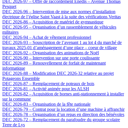
DEC 2026-97 – Offre de raccordement Enedis – Avenue Thomas
Pesquet
DEC 2026-96 – Intervention de mise aux normes d’installation
électrique de l’église Saint Vaast à la suite des vérifications Veritas
DEC 2026-86 – Acquisition de matériel de gymnastique
DEC 2026-95 – Organisation d’un rassemblement de véhicules
militaires
DEC 2026-94 – Achat de vêtement professionnel
DEC 2026-93 – Souscription de l’avenant 1 au lot 4 du marché de
travaux 2025-01 d’aménagement d’une place – coeur de village
DEC 2026-92 – Organisation des animations de Noël
DEC 2026-90 – Intervention sur une porte coulissante
DEC 2026-89 – Renouvellement de forfait de maintenant
informatique
DEC 2026-88 – Modification DEC 2026-32 relative au projet
Potageons Ensemble
DEC 2026-87 – Remplacement de poteaux de bois
DEC 2026-81 – Activité animée pour les ALSH
DEC 2026-82 – Acquisition de bornes anti-stationnement à installer
sur la commune
DEC 2026-83 – Organisation de la fête nationale
DEC 2026-79 – Contrat pour la location d’une machine à affranchir
DEC 2026-78 – Organisation d’un repas en direction des bénévoles
DEC 2026-72 – Remplacement du parafoudre du groupe scolaire
Terre de Lys