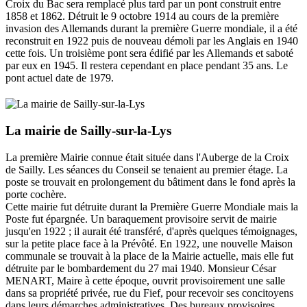
Croix du Bac sera remplacé plus tard par un pont construit entre
1858 et 1862. Détruit le 9 octobre 1914 au cours de la première
invasion des Allemands durant la première Guerre mondiale, il a été
reconstruit en 1922 puis de nouveau démoli par les Anglais en 1940
cette fois. Un troisième pont sera édifié par les Allemands et saboté
par eux en 1945. Il restera cependant en place pendant 35 ans. Le
pont actuel date de 1979.
La mairie de Sailly-sur-la-Lys
La première Mairie connue était située dans l'Auberge de la Croix
de Sailly. Les séances du Conseil se tenaient au premier étage. La
poste se trouvait en prolongement du bâtiment dans le fond après la
porte cochère.
Cette mairie fut détruite durant la Première Guerre Mondiale mais la
Poste fut épargnée. Un baraquement provisoire servit de mairie
jusqu'en 1922 ; il aurait été transféré, d'après quelques témoignages,
sur la petite place face à la Prévôté. En 1922, une nouvelle Maison
communale se trouvait à la place de la Mairie actuelle, mais elle fut
détruite par le bombardement du 27 mai 1940. Monsieur César
MENART, Maire à cette époque, ouvrit provisoirement une salle
dans sa propriété privée, rue du Fief, pour recevoir ses concitoyens
dans leurs démarches administratives. Des bureaux provisoires