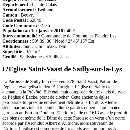
Département :
Pas-de-Calais
Arrondissement :
Béthune
Canton :
Beuvry
Code Postal :
62840
Code Commune :
62736
Population au 1er janvier 2016 :
4091
Intercommunalité :
Communauté de Communes Flandre Lys
Coordonnées :
50° 39’ 30’’ Nord / 2° 46’ 15’’ Est
Altitudes
: mini. 13m – maxi. 19m
Superficie
: 9,7 km²
Gentilé
: Saillysiennes et Saillysiens
L’Église Saint-Vaast de Sailly-sur-la-Lys
La Paroisse de Sailly fut créée vers 878. Saint-Vaast, Patron de
l’église , évangélisa le lieu. À l’origine, l’église de Sailly était
attenante à la Prévôté. Elle était était composée de trois nefs du type
de l’église d’Eecke, point de clocher. Cette ancienne église
paroissiale fut presque entièrement détruite à la fin du XVIème
siècle par un violent incendie allumé par des ennemis qui tenaient
garnison au Fort du Doulieu. Elle fut rebâtie en 1613 avec le produit
des biens et même de la Dîme de cette Paroisse en vertu d’un octroi
accordé par l’Archiduc Albert d’Autriche, alors souverain de
l’Artois. L’église est composée de trois nefs avec un porche. Au