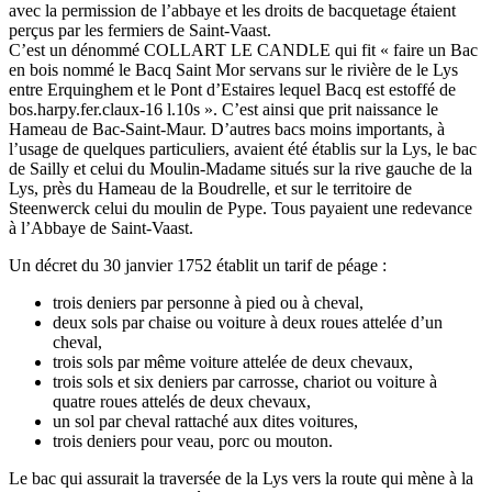
avec la permission de l’abbaye et les droits de bacquetage étaient
perçus par les fermiers de Saint-Vaast.
C’est un dénommé COLLART LE CANDLE qui fit « faire un Bac
en bois nommé le Bacq Saint Mor servans sur le rivière de le Lys
entre Erquinghem et le Pont d’Estaires lequel Bacq est estoffé de
bos.harpy.fer.claux-16 l.10s ». C’est ainsi que prit naissance le
Hameau de Bac-Saint-Maur. D’autres bacs moins importants, à
l’usage de quelques particuliers, avaient été établis sur la Lys, le bac
de Sailly et celui du Moulin-Madame situés sur la rive gauche de la
Lys, près du Hameau de la Boudrelle, et sur le territoire de
Steenwerck celui du moulin de Pype. Tous payaient une redevance
à l’Abbaye de Saint-Vaast.
Un décret du 30 janvier 1752 établit un tarif de péage :
trois deniers par personne à pied ou à cheval,
deux sols par chaise ou voiture à deux roues attelée d’un
cheval,
trois sols par même voiture attelée de deux chevaux,
trois sols et six deniers par carrosse, chariot ou voiture à
quatre roues attelés de deux chevaux,
un sol par cheval rattaché aux dites voitures,
trois deniers pour veau, porc ou mouton.
Le bac qui assurait la traversée de la Lys vers la route qui mène à la