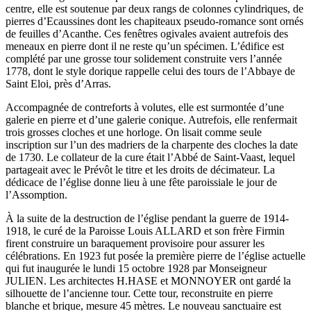
centre, elle est soutenue par deux rangs de colonnes cylindriques, de
pierres d’Ecaussines dont les chapiteaux pseudo-romance sont ornés
de feuilles d’Acanthe. Ces fenêtres ogivales avaient autrefois des
meneaux en pierre dont il ne reste qu’un spécimen. L’édifice est
complété par une grosse tour solidement construite vers l’année
1778, dont le style dorique rappelle celui des tours de l’Abbaye de
Saint Eloi, près d’Arras.
Accompagnée de contreforts à volutes, elle est surmontée d’une
galerie en pierre et d’une galerie conique. Autrefois, elle renfermait
trois grosses cloches et une horloge. On lisait comme seule
inscription sur l’un des madriers de la charpente des cloches la date
de 1730. Le collateur de la cure était l’Abbé de Saint-Vaast, lequel
partageait avec le Prévôt le titre et les droits de décimateur. La
dédicace de l’église donne lieu à une fête paroissiale le jour de
l’Assomption.
À la suite de la destruction de l’église pendant la guerre de 1914-
1918, le curé de la Paroisse Louis ALLARD et son frère Firmin
firent construire un baraquement provisoire pour assurer les
célébrations. En 1923 fut posée la première pierre de l’église actuelle
qui fut inaugurée le lundi 15 octobre 1928 par Monseigneur
JULIEN. Les architectes H.HASE et MONNOYER ont gardé la
silhouette de l’ancienne tour. Cette tour, reconstruite en pierre
blanche et brique, mesure 45 mètres. Le nouveau sanctuaire est