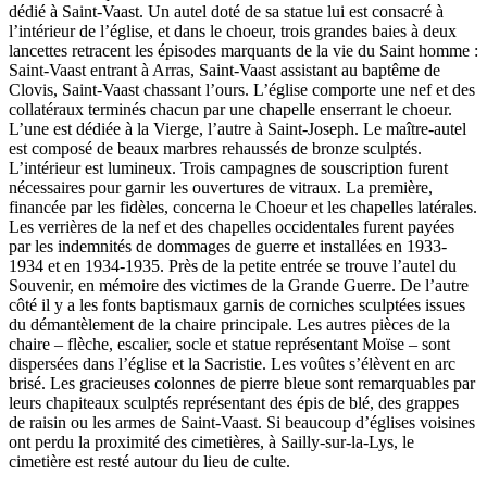
dédié à Saint-Vaast. Un autel doté de sa statue lui est consacré à
l’intérieur de l’église, et dans le choeur, trois grandes baies à deux
lancettes retracent les épisodes marquants de la vie du Saint homme :
Saint-Vaast entrant à Arras, Saint-Vaast assistant au baptême de
Clovis, Saint-Vaast chassant l’ours. L’église comporte une nef et des
collatéraux terminés chacun par une chapelle enserrant le choeur.
L’une est dédiée à la Vierge, l’autre à Saint-Joseph. Le maître-autel
est composé de beaux marbres rehaussés de bronze sculptés.
L’intérieur est lumineux. Trois campagnes de souscription furent
nécessaires pour garnir les ouvertures de vitraux. La première,
financée par les fidèles, concerna le Choeur et les chapelles latérales.
Les verrières de la nef et des chapelles occidentales furent payées
par les indemnités de dommages de guerre et installées en 1933-
1934 et en 1934-1935. Près de la petite entrée se trouve l’autel du
Souvenir, en mémoire des victimes de la Grande Guerre. De l’autre
côté il y a les fonts baptismaux garnis de corniches sculptées issues
du démantèlement de la chaire principale. Les autres pièces de la
chaire – flèche, escalier, socle et statue représentant Moïse – sont
dispersées dans l’église et la Sacristie. Les voûtes s’élèvent en arc
brisé. Les gracieuses colonnes de pierre bleue sont remarquables par
leurs chapiteaux sculptés représentant des épis de blé, des grappes
de raisin ou les armes de Saint-Vaast. Si beaucoup d’églises voisines
ont perdu la proximité des cimetières, à Sailly-sur-la-Lys, le
cimetière est resté autour du lieu de culte.