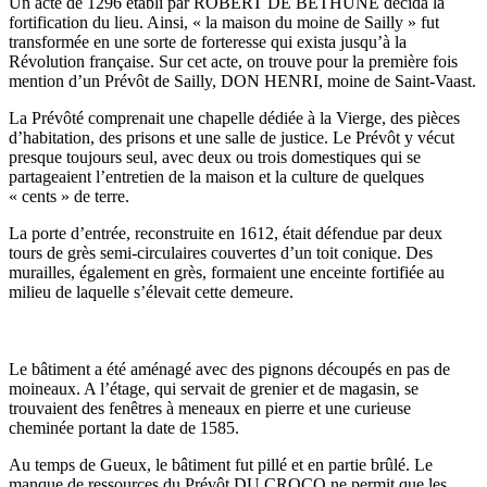
Un acte de 1296 établi par ROBERT DE BETHUNE décida la
fortification du lieu. Ainsi, « la maison du moine de Sailly » fut
transformée en une sorte de forteresse qui exista jusqu’à la
Révolution française. Sur cet acte, on trouve pour la première fois
mention d’un Prévôt de Sailly, DON HENRI, moine de Saint-Vaast.
La Prévôté comprenait une chapelle dédiée à la Vierge, des pièces
d’habitation, des prisons et une salle de justice. Le Prévôt y vécut
presque toujours seul, avec deux ou trois domestiques qui se
partageaient l’entretien de la maison et la culture de quelques
« cents » de terre.
La porte d’entrée, reconstruite en 1612, était défendue par deux
tours de grès semi-circulaires couvertes d’un toit conique. Des
murailles, également en grès, formaient une enceinte fortifiée au
milieu de laquelle s’élevait cette demeure.
Le bâtiment a été aménagé avec des pignons découpés en pas de
moineaux. A l’étage, qui servait de grenier et de magasin, se
trouvaient des fenêtres à meneaux en pierre et une curieuse
cheminée portant la date de 1585.
Au temps de Gueux, le bâtiment fut pillé et en partie brûlé. Le
manque de ressources du Prévôt DU CROCQ ne permit que les