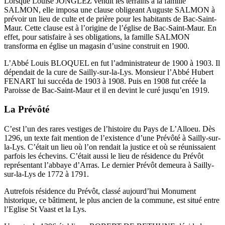
Lorsque Louise JONGLEZ vendit les terrains à la famille
SALMON, elle imposa une clause obligeant Auguste SALMON à
prévoir un lieu de culte et de prière pour les habitants de Bac-Saint-
Maur. Cette clause est à l’origine de l’église de Bac-Saint-Maur. En
effet, pour satisfaire à ses obligations, la famille SALMON
transforma en église un magasin d’usine construit en 1900.
L’Abbé Louis BLOQUEL en fut l’administrateur de 1900 à 1903. Il
dépendait de la cure de Sailly-sur-la-Lys. Monsieur l’Abbé Hubert
FENART lui succéda de 1903 à 1908. Puis en 1908 fut créée la
Paroisse de Bac-Saint-Maur et il en devint le curé jusqu’en 1919.
La Prévôté
C’est l’un des rares vestiges de l’histoire du Pays de L’Alloeu. Dès
1296, un texte fait mention de l’existence d’une Prévôté à Sailly-sur-
la-Lys. C’était un lieu où l’on rendait la justice et où se réunissaient
parfois les échevins. C’était aussi le lieu de résidence du Prévôt
représentant l’abbaye d’Arras. Le dernier Prévôt demeura à Sailly-
sur-la-Lys de 1772 à 1791.
Autrefois résidence du Prévôt, classé aujourd’hui Monument
historique, ce bâtiment, le plus ancien de la commune, est situé entre
l’Eglise St Vaast et la Lys.